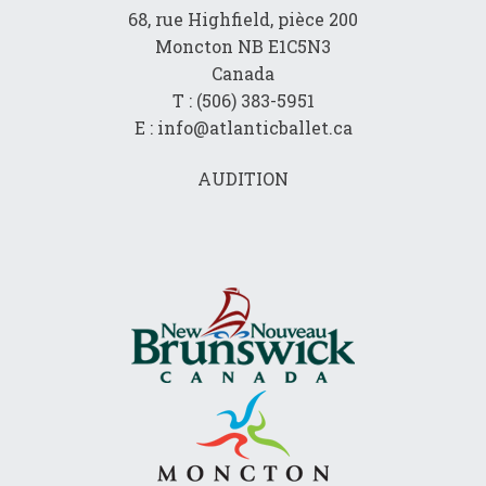
68, rue Highfield, pièce 200
Moncton NB E1C5N3
Canada
T : (506) 383-5951
E : info@atlanticballet.ca
AUDITION